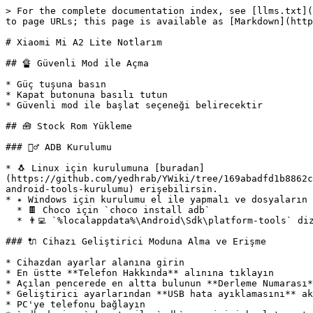
> For the complete documentation index, see [llms.txt](https://docs.yemreak.com/llms.txt). Markdown versions of documentation pages are available by appending `.md` to page URLs; this page is available as [Markdown](https://docs.yemreak.com/arsiv/yazilarim/xiaomi-mi-a2-lite.md).

# Xiaomi Mi A2 Lite Notlarım

## 🔏 Güvenli Mod ile Açma

* Güç tuşuna basın
* Kapat butonuna basılı tutun
* Güvenli mod ile başlat seçeneği belirecektir

## 🧰 Stock Rom Yükleme

### ‍👷‍♂️ ADB Kurulumu

* 🐧 Linux için kurulumuna [buradan](https://github.com/yedhrab/YWiki/tree/169abadfd1b8862c004399268f6ca1f9f9359d61/%C4%B0%C5%9Fletim%20Sistemi%20Notlar%C4%B1/Linux%20Notlar%C4%B1.md#adb--fastboot-android-tools-kurulumu) erişebilirsin.
* ✴️ Windows için kurulumu el ile yapmalı ve dosyaların olduğu dizini **ortam değişkenlerine** (*PATH* adı altına) eklemeniz gerekmektedir.
  * 🍫 Choco için `choco install adb`
  * 👨‍💻 `%localappdata%\Android\Sdk\platform-tools` dizininde `adb` olabilir

### 🔌 Cihazı Geliştirici Moduna Alma ve Erişme

* Cihazdan ayarlar alanına girin
* En üstte **Telefon Hakkında** alınına tıklayın
* Açılan pencerede en altta bulunun **Derleme Numarası**'ya 7, 8 kere dokunun
* Geliştirici ayarlarından **USB hata ayıklamasını** aktif edin
* PC'ye telefonu bağlayın
* `adb devices` komutu ile `adb` servisini başlatıp, telefona gelen pop-up'tan izin verin

### 🔓 Bootloader Klidini Açma

* 💦 Öncelikle bu işlemin cihazın hafızasının **sıfırlayacağının** farkında olun
* 🔌 Cihazı PC'ye USB ile bağlayın
* 🔉 Ses kısma ve güç tuşlarına basılı tutup **fastboot** alanına girin
* 👨‍💻`fastboot oem unlock` komutu ile kilidi açın (cmd veya bash'e yazılmalı)

> Kapatmak için `fastboot oem lock` veya yükleme esnasında `flash_all_lock.sh` scriptini kullanın

### 🧱 Stock Rom Kurulumu

Buradaki [linke](http://en.miui.com/download-354.html) tıklayarak *stock rom*'u indirme sayfasına yönelebilirsin.

* 📦 Kararlı son ROM'u [Mi Community - MIUI Global ROM > Mi A2 Lite](http://c.mi.com/miuidownload/detail?device=1700354) üzerinden indirebilirsin
* ⏬ Link çalışmazsa[ buradan (Şubat 2020) ](http://bigota.d.miui.com/V10.0.13.0.PDLMIXM/daisy_global_images_V10.0.13.0.PDLMIXM_20190813.0000.00_9.0_5d0d486f04.tgz)direkt olarak indirebilirsin
  * 📢 Orjinal stock rom dosyasıdır. (checksum'dan geçmiştir)
* 🧰 [MIUI ROM Flashing Tool](http://download.appmifile.com/images/2019/07/01/09cdc3a7-5a11-42aa-81f4-be27fe12ce80.msi) uygulamasını indirin

### 🚙 Stock Rom'un Aktarılması

* 👮‍♂️ Telefonunuzun [🔓 Bootloader Klidini Açma](#bootloader-klidini-acma) alanındaki yönerge ile bootloader kilidini açtığınızdan emin olun
* 🌃 Telefonunuzu kapatın
* 🔉 Telefon kapandıktan sonra, `Volume Down (Ses Kısma)` butonuna basılır tutarak PC'ye bağlayın
* 📢 PC'de adb dosyalarının olduğu dizini PATH'e eklemeyi unutmayın
  * 🐧 Linux için gerekli değildir
  * ✴️ Windows için choco ile yükleme yapıldıysa gerekli değildir
  * [👷‍♂️ ADB Kurulumu](#adb-kurulumu) alanına bakınız
* 📂 İndirdiğiniz ROM'u dizine çıkartın ardından alttaki seçeneklerden **biri** ile kurulumu yapın
  * 🧰 [MIUI ROM Flashing Tool](http://download.appmifile.com/images/2019/07/01/09cdc3a7-5a11-42aa-81f4-be27fe12ce80.msi) uygulamasına ROM'un yolunu kopyalayın
  * 👨‍💻 İndirdiğiniz dosyayı çıkartın ve dizine gelip, windows için `flash_all_lock.bat` linux için `flash_all_lo