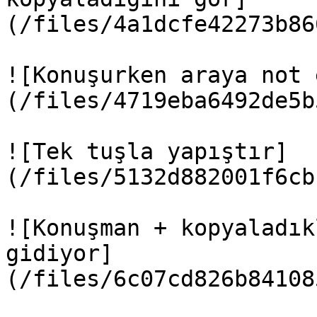
(/files/4a1dcfe42273b86
![Konuşurken araya not 
(/files/4719eba6492de5b
![Tek tuşla yapıştır]
(/files/5132d882001f6cb
![Konuşman + kopyaladık
gidiyor]
(/files/6c07cd826b84108