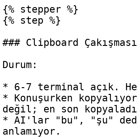
{% stepper %}

{% step %}

### Clipboard Çakışması

Durum:

* 6-7 terminal açık. He
* Konuşurken kopyalıyor
değil; en son kopyaladı
* AI'lar "bu", "şu" ded
anlamıyor.
