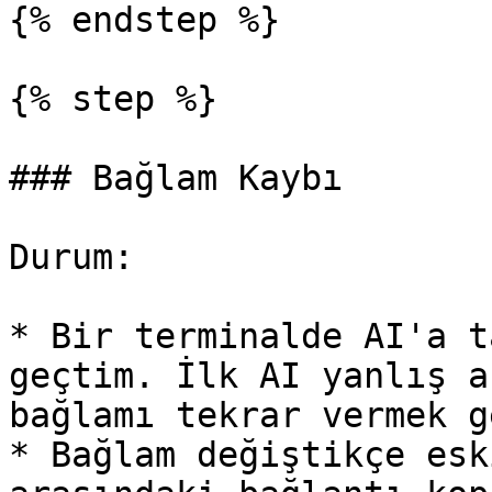
{% endstep %}

{% step %}

### Bağlam Kaybı

Durum:

* Bir terminalde AI'a t
geçtim. İlk AI yanlış a
bağlamı tekrar vermek g
* Bağlam değiştikçe esk