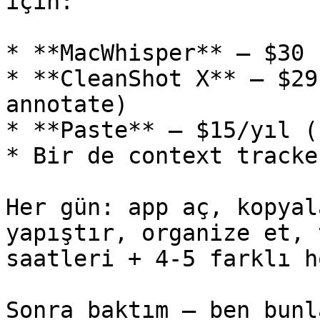
için:

* **MacWhisper** — $30 
* **CleanShot X** — $29
annotate)

* **Paste** — $15/yıl (
* Bir de context tracke
Her gün: app aç, kopyal
yapıştır, organize et, 
saatleri + 4-5 farklı h
Sonra baktım — ben bunl