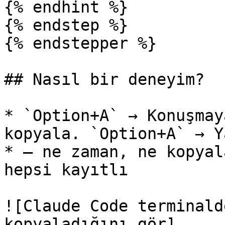
{% endhint %}

{% endstep %}

{% endstepper %}

## Nasıl bir deneyim?

* `Option+A` → Konuşmay
kopyala. `Option+A` → Y
* — ne zaman, ne kopyal
hepsi kayıtlı

![Claude Code terminald
kopyaladığını gör]