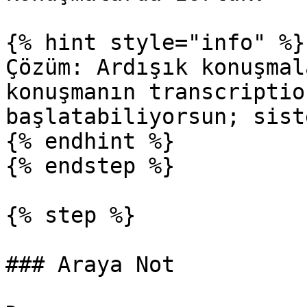
{% hint style="info" %}

Çözüm: Ardışık konuşmal
konuşmanın transcriptio
başlatabiliyorsun; sist
{% endhint %}

{% endstep %}

{% step %}

### Araya Not
