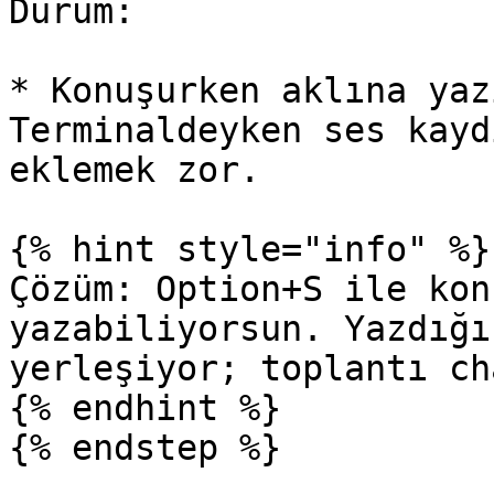
Durum:

* Konuşurken aklına yaz
Terminaldeyken ses kayd
eklemek zor.

{% hint style="info" %}

Çözüm: Option+S ile kon
yazabiliyorsun. Yazdığı
yerleşiyor; toplantı ch
{% endhint %}

{% endstep %}
