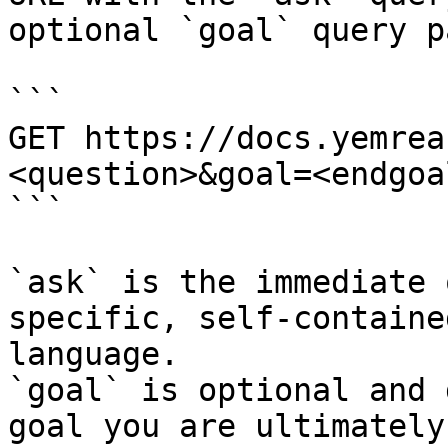
optional `goal` query p
```

GET https://docs.yemrea
<question>&goal=<endgoal
```

`ask` is the immediate 
specific, self-containe
language.

`goal` is optional and 
goal you are ultimately