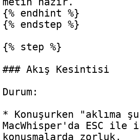
metin hazır.

{% endhint %}

{% endstep %}

{% step %}

### Akış Kesintisi

Durum:

* Konuşurken "aklıma şu
MacWhisper'da ESC ile i
konuşmalarda zorluk.
