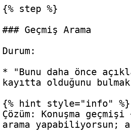
{% step %}

### Geçmiş Arama

Durum:

* "Bunu daha önce açıkl
kayıtta olduğunu bulmak
{% hint style="info" %}

Çözüm: Konuşma geçmişi 
arama yapabiliyorsun; a