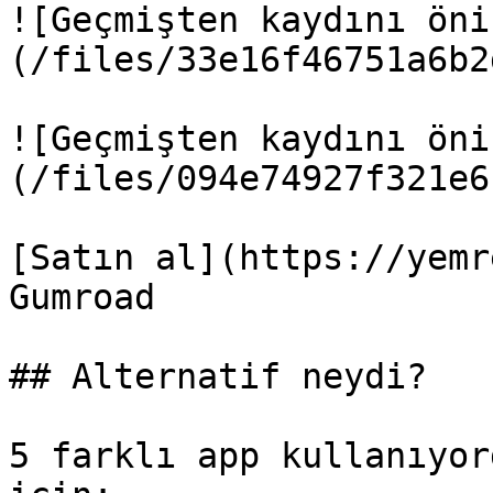
![Geçmişten kaydını öni
(/files/33e16f46751a6b2
![Geçmişten kaydını öni
(/files/094e74927f321e6
[Satın al](https://yemr
Gumroad

## Alternatif neydi?

5 farklı app kullanıyor