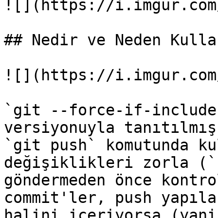
![](https://i.imgur.com
## Nedir ve Neden Kulla
![](https://i.imgur.com
`git --force-if-include
versiyonuyla tanıtılmış
`git push` komutunda ku
değişiklikleri zorla (`
göndermeden önce kontro
commit'ler, push yapıla
halini içeriyorsa (yani