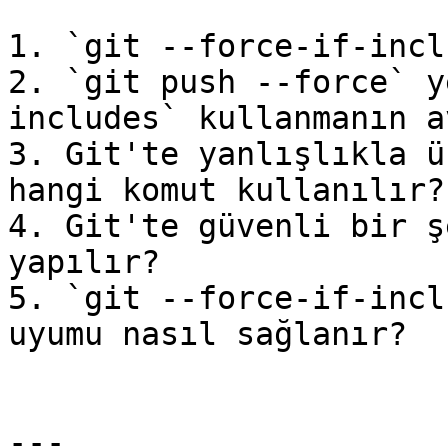
1. `git --force-if-incl
2. `git push --force` y
includes` kullanmanın a
3. Git'te yanlışlıkla ü
hangi komut kullanılır?

4. Git'te güvenli bir ş
yapılır?

5. `git --force-if-incl
uyumu nasıl sağlanır?

---
