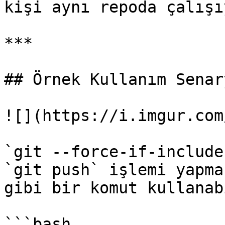
kişi aynı repoda çalışı
***

## Örnek Kullanım Senary
![](https://i.imgur.com
`git --force-if-include
`git push` işlemi yapma
gibi bir komut kullanab
```bash
