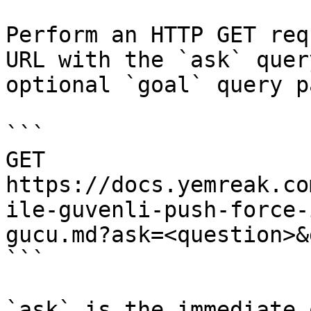
Perform an HTTP GET req
URL with the `ask` quer
optional `goal` query p
```

GET 
https://docs.yemreak.co
ile-guvenli-push-force-
gucu.md?ask=<question>&
```

`ask` is the immediate 