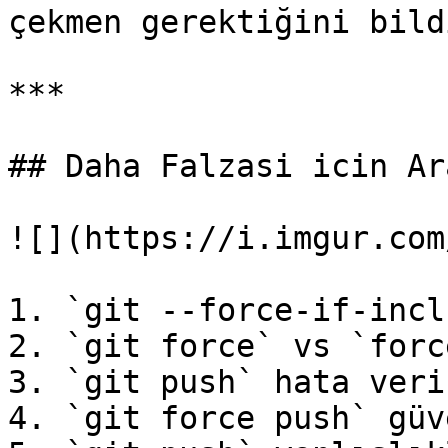
çekmen gerektiğini bild
***

## Daha Falzasi icin Ar
![](https://i.imgur.com
1. `git --force-if-incl
2. `git force` vs `forc
3. `git push` hata veri
4. `git force push` güv