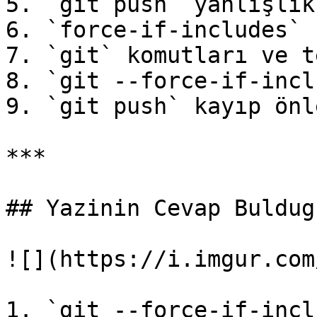
5. `git push` yanlışlık
6. `force-if-includes` 
7. `git` komutları ve t
8. `git --force-if-incl
9. `git push` kayıp önle
***

## Yazinin Cevap Buldug
![](https://i.imgur.com
1. `git --force-if-incl