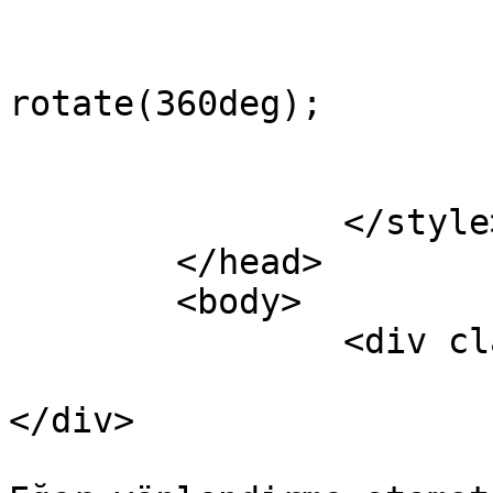
				100
					tran
rotate(360deg);

				
			}
		</style>

	</head>

	<body>

		<div class="container">

			<div class="spinner"
</div>

			Yönlendiriliyorsunuz...