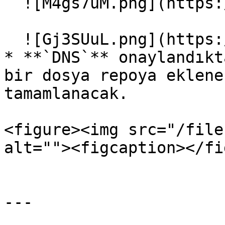
  ![M4gs7uM.png](https://i.imgur.com/M4gs7uM.png)

  ![Gj3SUuL.png](https://i.imgur.com/Gj3SUuL.png)

* **`DNS`** onaylandıkt
bir dosya repoya eklene
tamamlanacak.

<figure><img src="/file
alt=""><figcaption></fi
---
