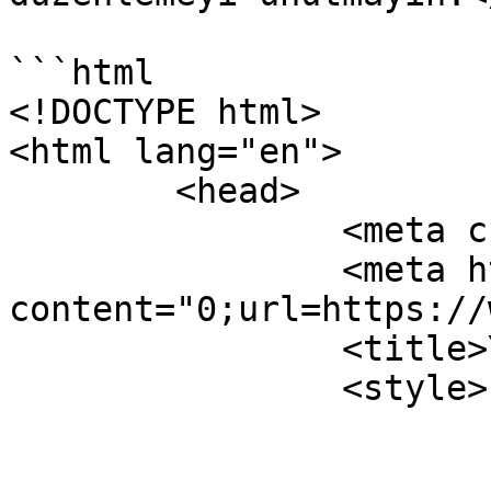
```html

<!DOCTYPE html>

<html lang="en">

	<head>

		<meta charset="UTF-8" />

		<meta http-equiv="refresh" 
content="0;url=https://
		<title>Yönlendirme</title>

		<style>

			body {
				font-fam