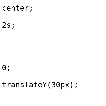
center;

				animation:
2s;

			}
			@keyframes fade {
				0%
					opa
0;

					tran
translateY(30px);

				
				100