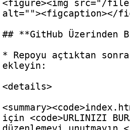
<figure><img src="/file
alt=""><figcaption></fi
## **GitHub Üzerinden B
* Repoyu açtıktan sonra
ekleyin:

<details>

<summary><code>index.ht
için <code>URLINIZI BUR
düzenlemeyi unutmayın.<