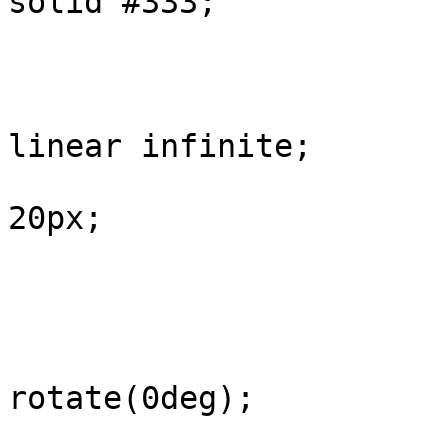
solid #333;

				width: 6
				height: 6
				animation: s
linear infinite;

				margin: 0
20px;

			}
			@keyframes spin {
				0%
					tran
rotate(0deg);

				