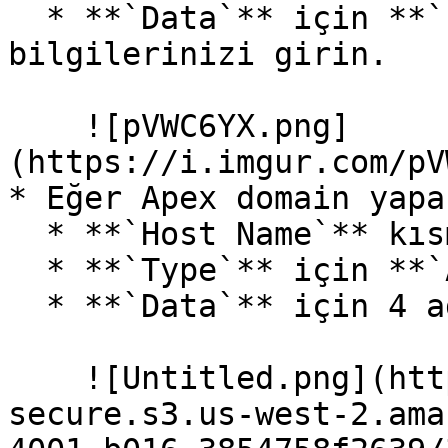
  * **`Data`** için **`username.github.io`** 
bilgilerinizi girin.

    ![pVWC6YX.png]
(https://i.imgur.com/pV
* Eğer Apex domain yapa
  * **`Host Name`** kısmını boş bırakın.

  * **`Type`** için **`A`** seçeneğini seçin.

  * **`Data`** için 4 adet IP adresi ekleyin.

    ![Untitled.png](https://prod-files-
secure.s3.us-west-2.ama