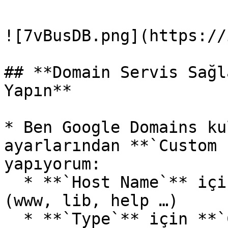
![7vBusDB.png](https://
## **Domain Servis Sağl
Yapın**

* Ben Google Domains ku
ayarlarından **`Custom 
yapıyorum:

  * **`Host Name`** için subdomain seçenekleri 
(www, lib, help …)

  * **`Type`** için **`CNAME`** seçeneği ve
