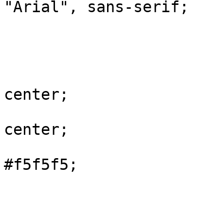
"Arial", sans-serif;

				height: 1
				margin
				display: 
				justify-con
center;

				align-it
center;

				background-
#f5f5f5;

			}
			.container {
				text-al