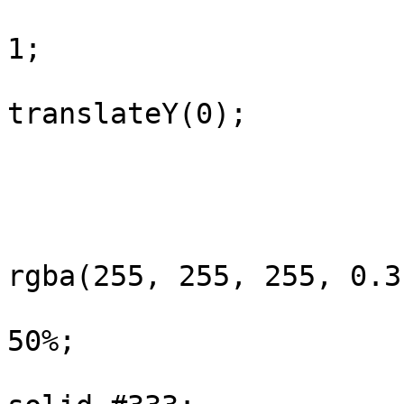
					opa
1;

					tran
translateY(0);

				
			}
			.spinner {
				border: 8px
rgba(255, 255, 255, 0.3)
				border-ra
50%;

				border-top