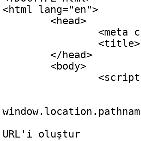
<html lang="en">

	<head>

		<meta charset="UTF-8" />

		<title>Yönlendirme</title>

	</head>

	<body>

		<script type="text/javascript">

			// Slug'ı al
			const slug =
window.location.pathname
			// Yönlendirme yapılacak
URL'i oluştur
