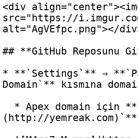
<div align="center"><img
src="https://i.imgur.co
alt="AgVEfpc.png"></div>
## **GitHub Reposunu Gi
* **`Settings`** ⇒ **`P
Domain`** kısmına domai
  * Apex domain için **`[yemreak.com]
(http://yemreak.com)`**