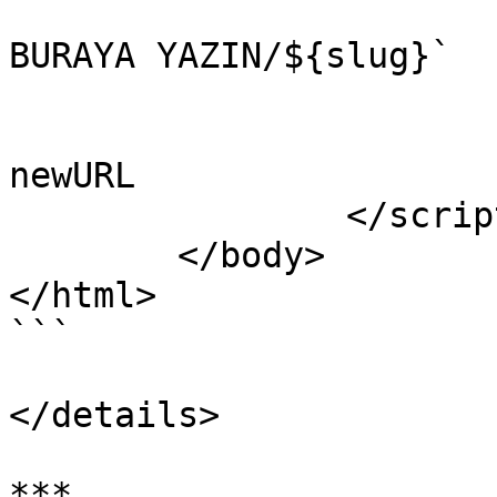
			const newURL = `URLINIZI
BURAYA YAZIN/${slug}`

			// Yönlendir
			window.location.href =
newURL

		</script>

	</body>

</html>

```

</details>

***
