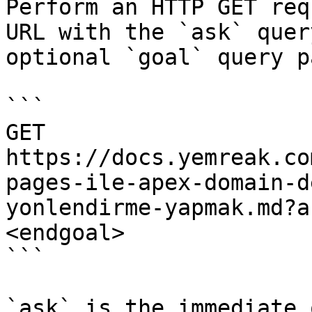
Perform an HTTP GET req
URL with the `ask` quer
optional `goal` query p
```

GET 
https://docs.yemreak.co
pages-ile-apex-domain-d
yonlendirme-yapmak.md?a
<endgoal>

```

`ask` is the immediate 