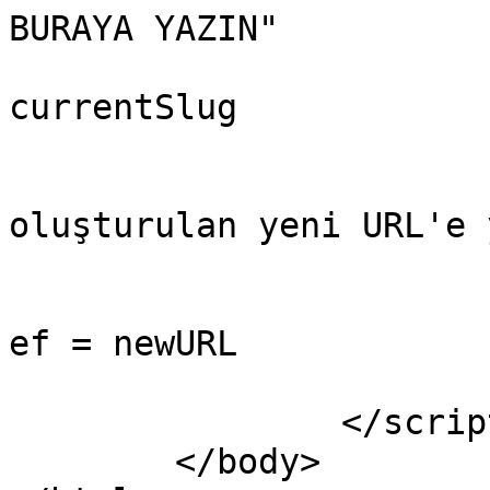
BURAYA YAZIN"

			var newURL = newBaseURL 
currentSlug

			// 2 saniye sonra
oluşturulan yeni URL'e 
			setTimeout(function () {
				window.loca
ef = newURL

			}, 2000)
		</script>

	</body>
