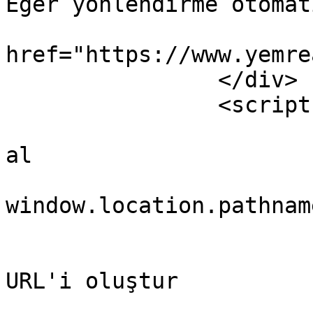
Eğer yönlendirme otomat
			<a
href="https://www.yemre
		</div>

		<script type="text/javascript">

			// Mevcut URL'den slug'ı
al

			var currentSlug =
window.location.pathname
			// Yönlendirme yapılacak
URL'i oluştur

			var newBaseURL = "URLINIZ