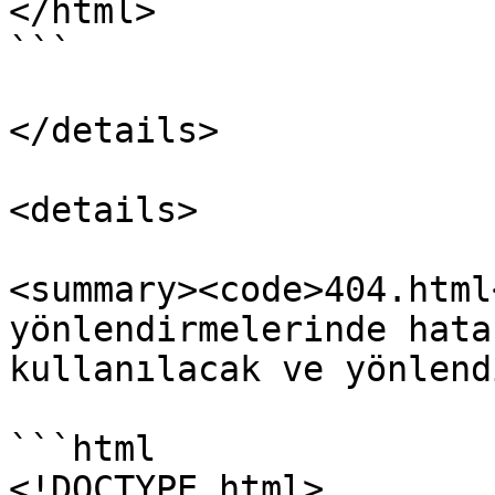
</html>

```

</details>

<details>

<summary><code>404.html
yönlendirmelerinde hata
kullanılacak ve yönlend
```html

<!DOCTYPE html>
