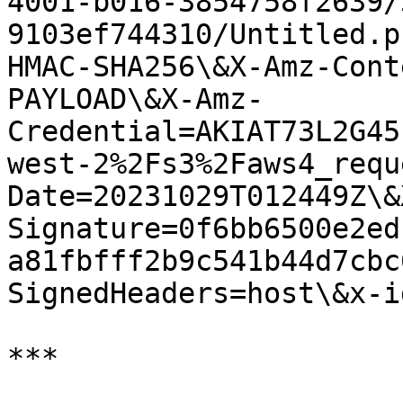
4001-b016-3854758f2639/
9103ef744310/Untitled.p
HMAC-SHA256\&X-Amz-Cont
PAYLOAD\&X-Amz-
Credential=AKIAT73L2G45
west-2%2Fs3%2Faws4_requ
Date=20231029T012449Z\&
Signature=0f6bb6500e2ed
a81fbfff2b9c541b44d7cbc
SignedHeaders=host\&x-i
***
