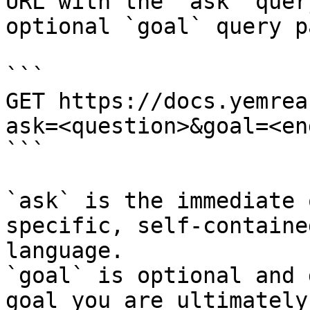
URL with the `ask` quer
optional `goal` query p
```

GET https://docs.yemrea
ask=<question>&goal=<en
```

`ask` is the immediate 
specific, self-containe
language.

`goal` is optional and 
goal you are ultimately