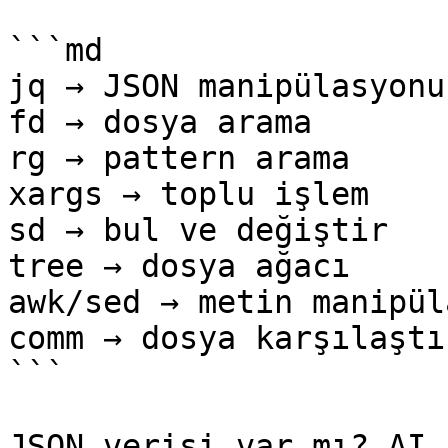
```md

jq → JSON manipülasyonu

fd → dosya arama

rg → pattern arama

xargs → toplu işlem

sd → bul ve değiştir

tree → dosya ağacı

awk/sed → metin manipül
comm → dosya karşılaştır
```

JSON verisi var mı? AI 