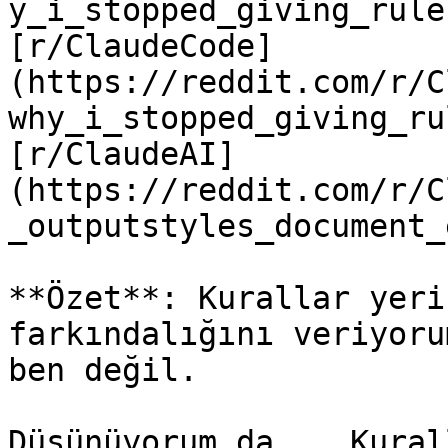
y_i_stopped_giving_rule
[r/ClaudeCode]
(https://reddit.com/r/C
why_i_stopped_giving_ru
[r/ClaudeAI]
(https://reddit.com/r/C
_outputstyles_document_
**Özet**: Kurallar yeri
farkındalığını veriyoru
ben değil.

Düşünüyorum da... Kural