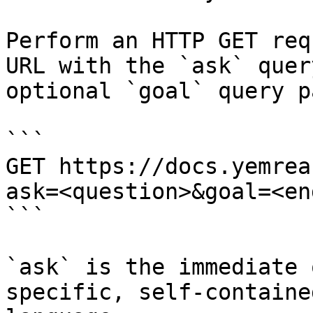
Perform an HTTP GET req
URL with the `ask` quer
optional `goal` query p
```

GET https://docs.yemrea
ask=<question>&goal=<en
```

`ask` is the immediate 
specific, self-containe