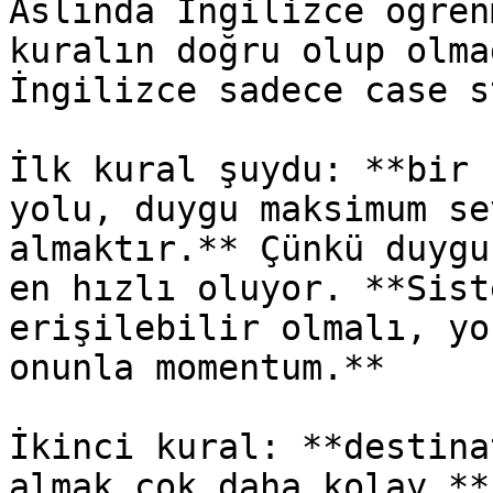
Aslında İngilizce öğren
kuralın doğru olup olma
İngilizce sadece case s
İlk kural şuydu: **bir 
yolu, duygu maksimum se
almaktır.** Çünkü duygu
en hızlı oluyor. **Sist
erişilebilir olmalı, yo
onunla momentum.**

İkinci kural: **destina
almak çok daha kolay.**