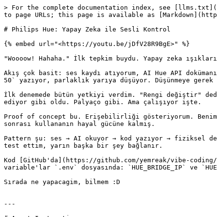
> For the complete documentation index, see [llms.txt](
to page URLs; this page is available as [Markdown](http
# Philips Hue: Yapay Zeka ile Sesli Kontrol

{% embed url="<https://youtu.be/jDfV28R9BgE>" %}

"Woooow! Hahaha." İlk tepkim buydu. Yapay zeka ışıkları
Akış çok basit: ses kaydı atıyorum, AI Hue API dokümanı
50` yazıyor, parlaklık yarıya düşüyor. Düşünmeye gerek 
İlk denemede bütün yetkiyi verdim. "Rengi değiştir" ded
ediyor gibi oldu. Palyaço gibi. Ama çalışıyor işte.

Proof of concept bu. Erişebilirliği gösteriyorum. Benim
sonrası kullananın hayal gücüne kalmış.

Pattern şu: ses → AI okuyor → kod yazıyor → fiziksel de
test ettim, yarın başka bir şey bağlanır.

Kod [GitHub'da](https://github.com/yemreak/vibe-coding/
variable'lar `.env` dosyasında: `HUE_BRIDGE_IP` ve `HUE
Sırada ne yapacagim, bilmem :D

---
