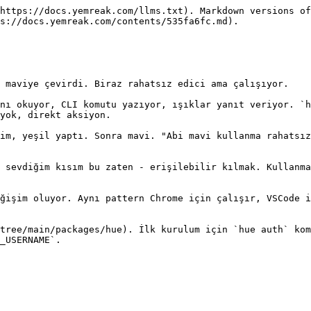
https://docs.yemreak.com/llms.txt). Markdown versions of
s://docs.yemreak.com/contents/535fa6fc.md).

 maviye çevirdi. Biraz rahatsız edici ama çalışıyor.

nı okuyor, CLI komutu yazıyor, ışıklar yanıt veriyor. `h
yok, direkt aksiyon.

im, yeşil yaptı. Sonra mavi. "Abi mavi kullanma rahatsız
 sevdiğim kısım bu zaten - erişilebilir kılmak. Kullanma
ğişim oluyor. Aynı pattern Chrome için çalışır, VSCode i
tree/main/packages/hue). İlk kurulum için `hue auth` kom
_USERNAME`.
