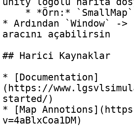
unity logolu harita dos
    * *Örn:* `SmallMap`

* Ardından `Window` -> 
aracını açabilirsin

## Harici Kaynaklar

* [Documentation]
(https://www.lgsvlsimul
started/)

* [Map Annotions](https
v=4aBlxCoa1DM)
