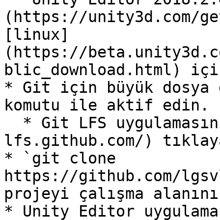
(https://unity3d.com/ge
[linux]
(https://beta.unity3d.c
blic_download.html) içi
* Git için büyük dosya 
komutu ile aktif edin.

  * Git LFS uygulamasını [buraya](https://git-
lfs.github.com/) tıklay
* `git clone 
https://github.com/lgsv
projeyi çalışma alanını
* Unity Editor uygulama