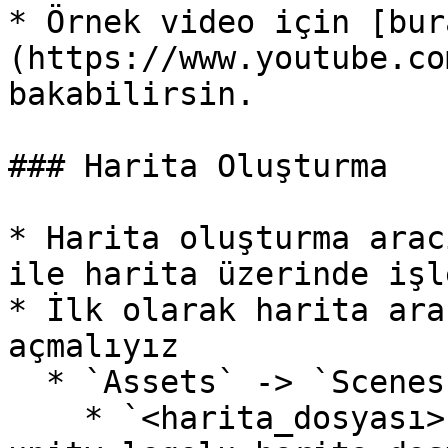
* Örnek video için [bur
(https://www.youtube.co
bakabilirsin.

### Harita Oluşturma

* Harita oluşturma arac
ile harita üzerinde işl
* İlk olarak harita ara
açmalıyız

  * `Assets` -> `Scenes` -> `<Harita>`

    * `<harita_dosyası>` Scenes klasörü içinde 