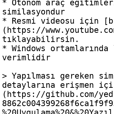
* Otonom araç eğitimler
similasyondur

* Resmi videosu için [b
(https://www.youtube.co
tıklayabilirsin.

* Windows ortamlarında 
verimlidir

> Yapılması gereken sim
detaylarına erişmen içi
(https://github.com/yed
8862c004399268f6ca1f9f9
%20Uygulama%20&%20Yazıl