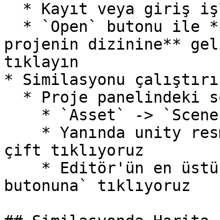
  * Kayıt veya giriş işlemlerini uygulayın

  * `Open` butonu ile **git kopyaladığımız 
projenin dizinine** gel
tıklayın

* Similasyonu çalıştırın
  * Proje panelindeki sol alt kısımdan:

    * `Asset` -> `Scenes` kısmına gelip

    * Yanında unity resmi olan `Menu` yazısına 
çift tıklıyoruz

    * Editör'ün en üstünde beliren `yeşil oynat 
butonuna` tıklıyoruz
