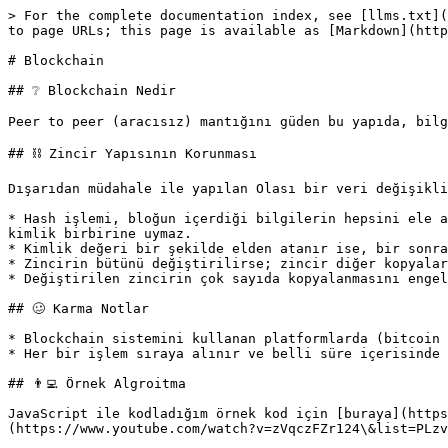
> For the complete documentation index, see [llms.txt](
to page URLs; this page is available as [Markdown](http
# Blockchain

## ❔ Blockchain Nedir

Peer to peer (aracısız) mantığını güden bu yapıda, bilg
## ⛓ Zincir Yapısının Korunması

Dışarıdan müdahale ile yapılan Olası bir veri değişikli
* Hash işlemi, bloğun içerdiği bilgilerin hepsini ele a
kimlik birbirine uymaz.

* Kimlik değeri bir şekilde elden atanır ise, bir sonra
* Zincirin bütünü değiştirilirse; zincir diğer kopyalar
* Değiştirilen zincirin çok sayıda kopyalanmasını engel
## 🥴 Karma Notlar

* Blockchain sistemini kullanan platformlarda (bitcoin 
* Her bir işlem sıraya alınır ve belli süre içerisinde 
## 👨‍💻 Örnek Algroitma

JavaScript ile kodladığım örnek kod için [buraya](https
(https://www.youtube.com/watch?v=zVqczFZr124\&list=PLzv