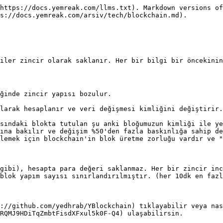
https://docs.yemreak.com/llms.txt). Markdown versions of
s://docs.yemreak.com/arsiv/tech/blockchain.md).

iler zincir olarak saklanır. Her bir bilgi bir öncekinin
ğinde zincir yapısı bozulur.

larak hesaplanır ve veri değişmesi kimliğini değiştirir.
sındaki blokta tutulan şu anki bloğumuzun kimliği ile ye
ına bakılır ve değişim %50'den fazla baskınlığa sahip de
lemek için blockchain'in blok üretme zorluğu vardır ve "
gibi), hesapta para değeri saklanmaz. Her bir zincir inc
blok yapım sayısı sınırlandırılmıştır. (her 10dk en fazl
://github.com/yedhrab/YBlockchain) tıklayabilir veya nas
RQMJ9HDiTqZmbtFisdXFxul5k0F-Q4) ulaşabilirsin.
