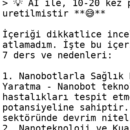
> 💡 AI ile, 10-20 kez 
uretilmistir **😅**

İçeriği dikkatlice ince
atlamadım. İşte bu içer
7 ders ve nedenleri:

1. Nanobotlarla Sağlık 
Yaratma - Nanobot tekno
hastalıkları tespit etm
potansiyeline sahiptir.
sektöründe devrim nitel
2. Nanoteknoloji ve Kua