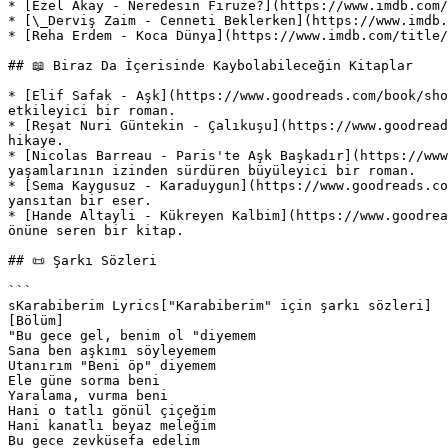
* [Ezel Akay - Neredesin Firuze?](https://www.imdb.com/
* [\_Derviş Zaim - Cenneti Beklerken](https://www.imdb.
* [Reha Erdem - Koca Dünya](https://www.imdb.com/title/
## 📖 Biraz Da İçerisinde Kaybolabileceğin Kitaplar

* [Elif Safak - Aşk](https://www.goodreads.com/book/sho
etkileyici bir roman.

* [Reşat Nuri Güntekin - Çalıkuşu](https://www.goodread
hikaye.

* [Nicolas Barreau - Paris'te Aşk Başkadır](https://www
yaşamlarının izinden sürdüren büyüleyici bir roman.

* [Sema Kaygusuz - Karaduygun](https://www.goodreads.co
yansıtan bir eser.

* [Hande Altayli - Kükreyen Kalbim](https://www.goodrea
önüne seren bir kitap.

## 📜 Şarkı Sözleri

```

sKarabiberim Lyrics["Karabiberim" için şarkı sözleri]

[Bölüm]

"Bu gece gel, benim ol "diyemem

Sana ben aşkımı söyleyemem

Utanırım "Beni öp" diyemem

Ele güne sorma beni

Yaralama, vurma beni

Hani o tatlı gönül çiçeğim

Hani kanatlı beyaz meleğim

Bu gece zevküsefa edelim
