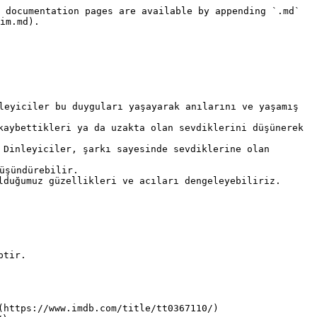
 documentation pages are available by appending `.md` 
im.md).

leyiciler bu duyguları yaşayarak anılarını ve yaşamış 
kaybettikleri ya da uzakta olan sevdiklerini düşünerek 
 Dinleyiciler, şarkı sayesinde sevdiklerine olan 
üşündürebilir.

lduğumuz güzellikleri ve acıları dengeleyebiliriz.

tir.

https://www.imdb.com/title/tt0367110/)
