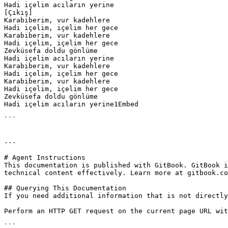
Hadi içelim acıların yerine

[Çıkış]

Karabiberim, vur kadehlere

Hadi içelim, içelim her gece

Karabiberim, vur kadehlere

Hadi içelim, içelim her gece

Zevküsefa doldu gönlüme

Hadi içelim acıların yerine

Karabiberim, vur kadehlere

Hadi içelim, içelim her gece

Karabiberim, vur kadehlere

Hadi içelim, içelim her gece

Zevküsefa doldu gönlüme

Hadi içelim acıların yerine1Embed

```

---

# Agent Instructions

This documentation is published with GitBook. GitBook i
technical content effectively. Learn more at gitbook.co
## Querying This Documentation

If you need additional information that is not directly
Perform an HTTP GET request on the current page URL wit
```
