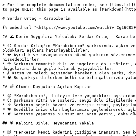
> For the complete documentation index, see [llms.txt](
to page URLs; this page is available as [Markdown](http
# Serdar Ortaç - Karabiberim

{% embed url="<https://www.youtube.com/watch?v=Cg16C85F
## 🌊 Derin Duygulara Yolculuk: Serdar Ortaç - Karabiber
* 😢 Serdar Ortaç'ın "Karabiberim" şarkısında, aşkın ve
oldukları aşkları hatırlayabilirler.

* 💔 Ayrılık ve kavuşamamanın hüznü şarkının sözlerinde
hissedebilirler.

* 🌹 Şarkının romantik dili ve imgelerle dolu sözleri, 
duygularını daha güçlü kılarak yaşayabilirler.

* 💃 Ritim ve melodi açısından hareketli olan şarkı, di
* 🧠 Bu şarkıyı dinlerken belki de bilinçaltımızda yata
## 🌈 Olumlu Duygulara Açılan Kapılar

* 😊 "Karabiberim", dinleyicilere yaşadıkları aşklardan
* 💞 Şarkının ritmi ve sözleri, sevgi dolu ilişkilerde 
* 🎉 Şarkının neşeli havası ve enerjik ritmi, paylaşıla
* 💗 Sevdiklerimize olan bağlarımızı güçlendirerek, aşk
* 🌟 Geçmişte yaşanmış olumsuz anıların yerini, daha gü
## 💖 Kalbini Dinle, Heyecanını Yakala

* 🙌 "Herkesin kendi kaderini çizdiğine inanırım. Sen k