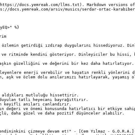
https://docs.yemreak.com/llms.txt). Markdown versions of
s://docs.yemreak.com/arsiv/musics/serdar-ortac-karabiber
yEQ>" %}

im

 özlemin getirdiği ızdırap duygularını hissediyoruz. Din
 ve ritminde kendini gösteriyor. Dinleyiciler bu hissi, 
aşkın güzelliğini ve değerini bir kez daha hatırlatıyor.
nleyenlere enerji verebilir ve hayatın renkli yönlerini d
n, aşk ve özlem dolu anılarımızı hatırlayarak, yaşamış o
 aldıkları mutluluğu hissettirir.

duyulan tatlı heyecanı bayrağıttırır.

n keyifli anıları canlandırır.

ın değeri ve önemi konusunda hatırlatıcı bir etkiye sahip
çlü, daha güzel ve daha pozitif düşünceler alabilir.

endininkini çizmeye devam et!" - [Cem Yılmaz - G.O.R.A.](