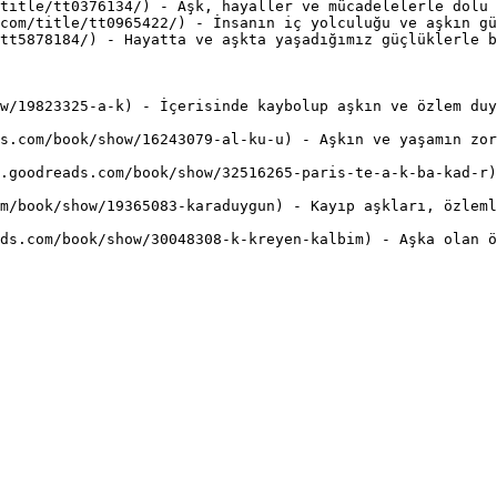
title/tt0376134/) - Aşk, hayaller ve mücadelelerle dolu 
com/title/tt0965422/) - İnsanın iç yolculuğu ve aşkın gü
tt5878184/) - Hayatta ve aşkta yaşadığımız güçlüklerle b
w/19823325-a-k) - İçerisinde kaybolup aşkın ve özlem duy
s.com/book/show/16243079-al-ku-u) - Aşkın ve yaşamın zor
.goodreads.com/book/show/32516265-paris-te-a-k-ba-kad-r)
m/book/show/19365083-karaduygun) - Kayıp aşkları, özleml
ds.com/book/show/30048308-k-kreyen-kalbim) - Aşka olan ö