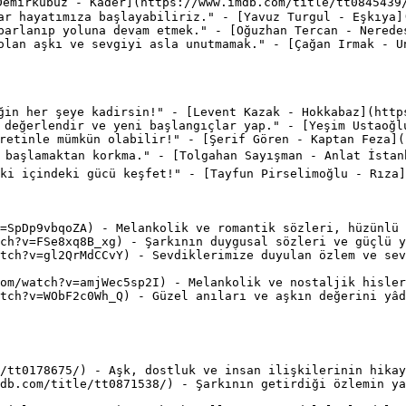
emirkubuz - Kader](https://www.imdb.com/title/tt0845439/
ar hayatımıza başlayabiliriz." - [Yavuz Turgul - Eşkıya](
parlanıp yoluna devam etmek." - [Oğuzhan Tercan - Nerede
olan aşkı ve sevgiyi asla unutmamak." - [Çağan Irmak - U
ğin her şeye kadirsin!" - [Levent Kazak - Hokkabaz](https
 değerlendir ve yeni başlangıçlar yap." - [Yeşim Ustaoğl
retinle mümkün olabilir!" - [Şerif Gören - Kaptan Feza](
 başlamaktan korkma." - [Tolgahan Sayışman - Anlat İstan
ki içindeki gücü keşfet!" - [Tayfun Pirselimoğlu - Rıza]
=SpDp9vbqoZA) - Melankolik ve romantik sözleri, hüzünlü 
ch?v=FSe8xq8B_xg) - Şarkının duygusal sözleri ve güçlü y
tch?v=gl2QrMdCCvY) - Sevdiklerimize duyulan özlem ve sev
om/watch?v=amjWec5sp2I) - Melankolik ve nostaljik hisler
tch?v=WObF2c0Wh_Q) - Güzel anıları ve aşkın değerini yâd
/tt0178675/) - Aşk, dostluk ve insan ilişkilerinin hikay
db.com/title/tt0871538/) - Şarkının getirdiği özlemin ya