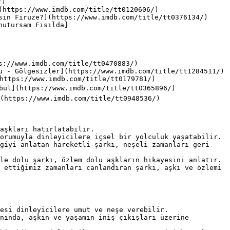
)

https://www.imdb.com/title/tt0120606/)

sin Firuze?](https://www.imdb.com/title/tt0376134/)

nutursam Fısılda]
://www.imdb.com/title/tt0470883/)

u - Gölgesizler](https://www.imdb.com/title/tt1284511/)

https://www.imdb.com/title/tt0179781/)

bul](https://www.imdb.com/title/tt0365896/)

(https://www.imdb.com/title/tt0948536/)

aşkları hatırlatabilir.

orumuyla dinleyicilere içsel bir yolculuk yaşatabilir.

giyi anlatan hareketli şarkı, neşeli zamanları geri 
le dolu şarkı, özlem dolu aşkların hikayesini anlatır.

 ettiğimiz zamanları canlandıran şarkı, aşkı ve özlemi 
esi dinleyicilere umut ve neşe verebilir.

nında, aşkın ve yaşamın iniş çıkışları üzerine 