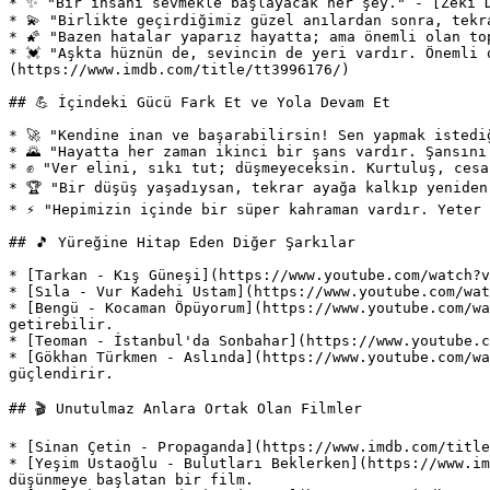
* ✨ "Bir insanı sevmekle başlayacak her şey." - [Zeki D
* 💫 "Birlikte geçirdiğimiz güzel anılardan sonra, tekr
* 🌠 "Bazen hatalar yaparız hayatta; ama önemli olan to
* 💓 "Aşkta hüznün de, sevincin de yeri vardır. Önemli 
(https://www.imdb.com/title/tt3996176/)

## 💪 İçindeki Gücü Fark Et ve Yola Devam Et

* 🚀 "Kendine inan ve başarabilirsin! Sen yapmak istedi
* 🌄 "Hayatta her zaman ikinci bir şans vardır. Şansını
* ✊ "Ver elini, sıkı tut; düşmeyeceksin. Kurtuluş, cesa
* 🏆 "Bir düşüş yaşadıysan, tekrar ayağa kalkıp yeniden
* ⚡ "Hepimizin içinde bir süper kahraman vardır. Yeter 
## 🎵 Yüreğine Hitap Eden Diğer Şarkılar

* [Tarkan - Kış Güneşi](https://www.youtube.com/watch?v
* [Sıla - Vur Kadehi Ustam](https://www.youtube.com/wat
* [Bengü - Kocaman Öpüyorum](https://www.youtube.com/wa
getirebilir.

* [Teoman - İstanbul'da Sonbahar](https://www.youtube.c
* [Gökhan Türkmen - Aslında](https://www.youtube.com/wa
güçlendirir.

## 🎬 Unutulmaz Anlara Ortak Olan Filmler

* [Sinan Çetin - Propaganda](https://www.imdb.com/title
* [Yeşim Ustaoğlu - Bulutları Beklerken](https://www.im
düşünmeye başlatan bir film.
