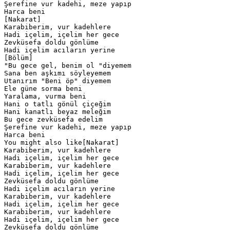
Şerefine vur kadehi, meze yapıp

Harca beni

[Nakarat]

Karabiberim, vur kadehlere

Hadi içelim, içelim her gece

Zevküsefa doldu gönlüme

Hadi içelim acıların yerine

[Bölüm]

"Bu gece gel, benim ol "diyemem

Sana ben aşkımı söyleyemem

Utanırım "Beni öp" diyemem

Ele güne sorma beni

Yaralama, vurma beni

Hani o tatlı gönül çiçeğim

Hani kanatlı beyaz meleğim

Bu gece zevküsefa edelim

Şerefine vur kadehi, meze yapıp

Harca beni

You might also like[Nakarat]

Karabiberim, vur kadehlere

Hadi içelim, içelim her gece

Karabiberim, vur kadehlere

Hadi içelim, içelim her gece

Zevküsefa doldu gönlüme

Hadi içelim acıların yerine

Karabiberim, vur kadehlere

Hadi içelim, içelim her gece

Karabiberim, vur kadehlere

Hadi içelim, içelim her gece

Zevküsefa doldu gönlüme
