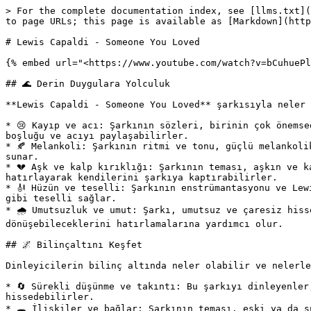
> For the complete documentation index, see [llms.txt](https://docs.yemreak.com/llms.txt). Markdown versions of documentation pages are available by appending `.md` to page URLs; this page is available as [Markdown](https://docs.yemreak.com/arsiv/musics/lewis-capaldi-someone-you-loved.md).

# Lewis Capaldi - Someone You Loved

{% embed url="<https://www.youtube.com/watch?v=bCuhuePlP8o>" %}

## 🌊 Derin Duygulara Yolculuk

**Lewis Capaldi - Someone You Loved** şarkısıyla neler hissediyoruz ve dinleyenler neden bu duyguları arayabiliri:

* 😢 Kayıp ve acı: Şarkının sözleri, birinin çok önemsediği birini kaybetmenin duygularını anlatıyor. Bu duyguları yaşayanlar, şarkıyı dinlerken kalplerindeki o boşluğu ve acıyı paylaşabilirler.
* 🍂 Melankoli: Şarkının ritmi ve tonu, güçlü melankolik bir hava yaratır. Bu melankoli, bazen dinleyenlerin duygu dünyasında rahatlama sağlayabilen hüzünlü bir hava sunar.
* 💔 Aşk ve kalp kırıklığı: Şarkının teması, aşkın ve kalp kırıklığının acı tatlı yanlarını ele alıyor. Dinleyiciler, sevdikleriyle yaşadıkları mutlu ve zor anıları hatırlayarak kendilerini şarkıya kaptırabilirler.
* 🎻 Hüzün ve teselli: Şarkının enstrümantasyonu ve Lewis Capaldi'nin güçlü sesi, bir yandan hüzün ve acıyı yansıtırken, diğer yandan dinleyiciye sıcak bir kucaklama gibi teselli sağlar.
* 🌧 Umutsuzluk ve umut: Şarkı, umutsuz ve çaresiz hissetme durumlarını ele alırken, dinleyenlerin hissettikleri bu duyguların geçici olduğunu ve zamanla umuda dönüşebileceklerini hatırlamalarına yardımcı olur.

## 🌌 Bilinçaltını Keşfet

Dinleyicilerin bilinç altında neler olabilir ve nelerle başa çıkıyorlar mı gibi konulara değinelim:

* 🔄 Sürekli düşünme ve takıntı: Bu şarkıyı dinleyenler, bazı anılar ve duyguların sürekli zihinlerinde döndüğünü ve onlarla baş etmeye çalıştıklarını hissedebilirler.
* 🕳 İlişkiler ve bağlar: Şarkının teması, eski ya da şu anki ilişkilerin bir sonucu olarak kaybedilen önemli bağlantılara dair sorgulamalara ve duygu karmaşasına yol açabilir.
* 🚧 Bağlanma ve ayrılma korkusu: Şarkının ele aldığı duygular, dinleyenlerin bağlanma ve ayrılma korkusu gibi bazı altta yatan korkularla yüzleşmelerine neden olabilir.
* 👤 Öz değer ve kabullenme: Dinleyiciler, şarkının sözlerinde kendilerini bulabilir ve kendi değerlerini, sevme ve sevilme becerilerini sorgulayabilirler.
* 🌱 Kişisel büyüme ve dönüşüm: Acı ve zorluklar, insanın kişisel gelişim sürecinde önemli bir rol oynar. Şarkının introspektif niteliği, dinleyiciye kendi iç dünyalarına bakarak, zor durumların onları daha güçlü ve olgun bir birey haline getirdiğini anlamalarına yardımcı olabilir.

## 🌈 Olumlu Duygulara Açılan Kapılar

Şarkı, dinleyicilere hangi olumlu hislerle başa çıkabileceğini gösteriyor:

* 🥰 Sevgi ve şefkat: Şarkının içinde olduğu kadar, dinleyenlerin hayatlarında da önemli olan sevgi ve şefkat duygularını hatırlatır. Bu duygulara odaklanarak kalplerini iyileştirebilirler.
* 🌤 Umut ve iyimserlik: Her ne kadar şarkıda acı ve kayıp ağır basıyor olsa da, dinleyici, yaşadıkları zorlu süreçlerin sonunda umut ve iyimserliği bulabileceklerini görebilir.
* 🧘 İç huzur ve dinginlik: Şarkının melankolik tonu ve ritmi, dinleyiciye huzur ve dinginlik sağlama potansiyeline sahiptir. Bu huzur, duygularıyla başa çıkmalarına yardımcı olabilir.
* 💪Adayış ve güç: Şarkının sözleri ve duyguları, dinleyicilerin hayatlarının 